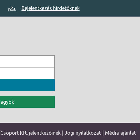
Bejelentkezés hirdetőknek
vagyok
soport Kft. jelentkezőinek
|
Jogi nyilatkozat
|
Média ajánlat