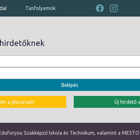
dal
Tanfolyamok
 hirdetőknek
ttem a jelszavam
Új hirdető 
Eduforyou Szakképző Iskola és Technikum, valamint a MESTO C