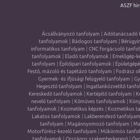
ASZF hir
Ácsállványozó tanfolyam
|
Adótanácsadó 
tanfolyamok
|
Bádogos tanfolyam
|
Bérügyi
informatikus tanfolyam
|
CNC forgácsoló tanfo
tanfolyamok
|
Eladó tanfolyamok
|
Emelőgép-ke
tanfolyam
|
Építőipari tanfolyamok
|
Épületgépé
Festő, mázoló és tapétázó tanfolyam
|
Fodrász o
Gyermek- és ifjúsági felügyelő tanfolyam
|
Gy
Hegesztő tanfolyam
|
Ingatlanközvetítő tanf
Kereskedő tanfolyamok
|
Kertépítő tanfolyam
|
K
nevelő tanfolyam
|
Kőműves tanfolyamok
|
Köny
tanfolyamok
|
Kozmetikus képzés
|
Kozmetikus t
Lakatos tanfolyamok
|
Lakberendező tanfolya
tanfolyam
|
Magánnyomozó tanfolyam
|
Ma
Motorfűrész-kezelő tanfolyam
|
Műkörmös tanfo
tanfolyamok
|
Országos szakemberkereső
|
Óvo