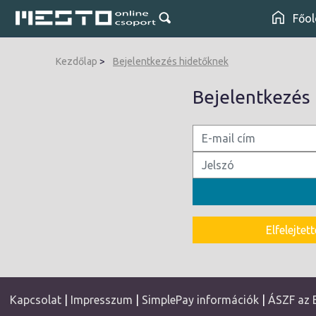
Főol
Kezdőlap
Bejelentkezés hidetőknek
Bejelentkezés
Elfelejte
Kapcsolat
|
Impresszum
|
SimplePay információk
|
ÁSZF az 