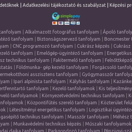
detőknek
|
Adatkezelési tájékoztató és szabályzat
|
Képzési p
tanfolyam
|
Alkalmazott fotográfus tanfolyam
|
Ápoló tanfo
ntéző tanfolyam
|
Biztonságszervező tanfolyam
|
Boncmester 
lyam
|
CNC programozó tanfolyam
|
Cukrász képzés
|
Cukrász
zelő tanfolyam
|
Emelőgép-ügyintéző tanfolyam
|
Energetikus
sz technikus tanfolyam
|
Fakitermelő tanfolyam
|
Felnőttképz
ktatás
|
Földmunka- gép kezelő tanfolyam
|
Forgácsoló tanfo
ermekotthoni asszisztens tanfolyam
|
Gyógymasszőr tanfoly
olyam
|
Ipari alpinista tanfolyam
|
Kályhás tanfolyam
|
Kazánke
ertfenntartó tanfolyam
|
Kezelő tanfolyamok
|
Kis teljesítmén
velő tanfolyamok
|
Környezetvédelmi technikus tanfolyam
|
K
anfolyamok
|
Központifűtés szerelő tanfolyam
|
Közterület fel
mok
|
Létesítményi energetikus tanfolyam
|
Logisztikai ügyinté
gasépítő technikus tanfolyam
|
Masszőr tanfolyam
|
Méhész 
lyam
|
Munkavédelmi technikus képzés
|
Műszaki tanfolyamok
dai dajka tanfolyam
|
Parkgondozó tanfolyam
|
Pénzügyi-szá