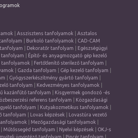
rogramok
lyamok
|
Asszisztens tanfolyamok
|
Asztalos
tanfolyam
|
Burkoló tanfolyamok
|
CAD-CAM
 tanfolyam
|
Dekoratőr tanfolyam
|
Egészségügyi
 tanfolyam
|
Építő- és anyagmozgató gép kezelő
ő tanfolyamok
|
Fertőtlenítő sterilező tanfolyam
|
lyamok
|
Gazda tanfolyam
|
Gép kezelő tanfolyam
|
am
|
Gyógyszerkészítmény gyártó tanfolyam
|
zelő tanfolyam
|
Kedvezményes tanfolyamok
|
yű kazánfűtő tanfolyam
|
Kisgyermek gondozó -és
özbeszerzési referens tanfolyam
|
Közgazdasági
ügyelő tanfolyam
|
Kutyakozmetikus tanfolyamok
|
ző tanfolyam
|
Lovas képzések
|
Lovastúra vezető
tanfolyamok
|
Mezőgazdasági tanfolyamok
|
|
Műtőssegéd tanfolyam
|
Nyelvi képzések
|
OKJ-s
mviteli ügyintéző tanfolyam
|
Pincér tanfolyam
|